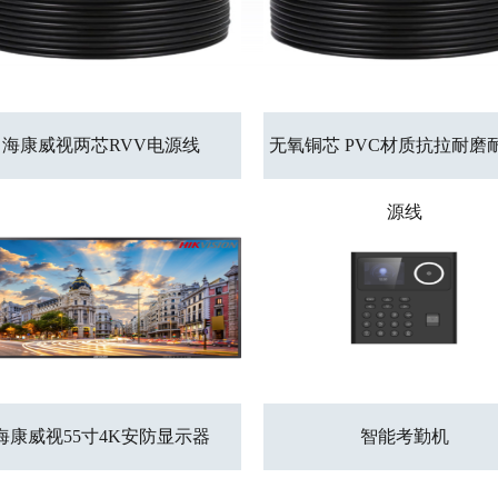
海康威视两芯RVV电源线
无氧铜芯 PVC材质抗拉耐磨
源线
海康威视55寸4K安防显示器
智能考勤机