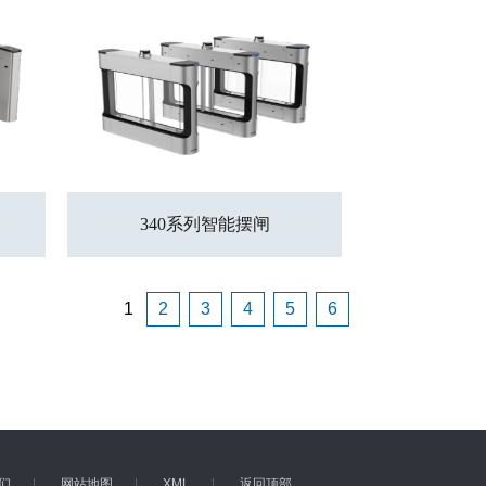
340系列智能摆闸
1
2
3
4
5
6
们
|
网站地图
|
XML
|
返回顶部